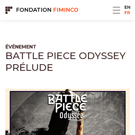
Panneau de gestion des cookies
EN
FONDATION
FIMINCO
FR
ÉVÉNEMENT
BATTLE PIECE ODYSSEY
PR
É
LUDE