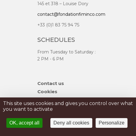
145 et 318 – Louise Dory
contact@fondationfiminco.com
+33 (0)1 83 75 94 75
SCHEDULES
From Tuesday to Saturday :
2 PM - 6 PM
Skip
Contact us
navigation
Cookies
Sitemap
This site uses cookies and gives you control over what
you want to activate
PRIVATISATION
OK, accept all
Deny all cookies
Personalize
PRESS